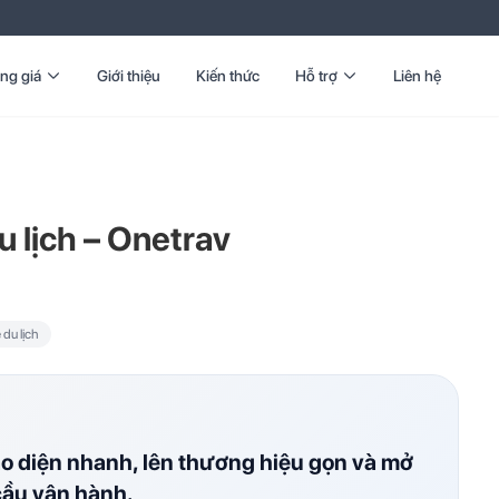
ng giá
Giới thiệu
Kiến thức
Hỗ trợ
Liên hệ
 lịch – Onetrav
du lịch
ao diện nhanh, lên thương hiệu gọn và mở
cầu vận hành.