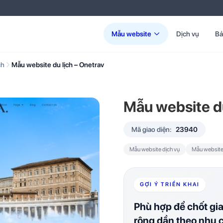
Mẫu website
Dịch vụ
Bả
ch
Mẫu website du lịch – Onetrav
Mẫu website du
Mã giao diện:
23940
Mẫu website dịch vụ
Mẫu website 
GỢI Ý TRIỂN KHAI
Phù hợp để chốt gi
rộng dần theo nhu 