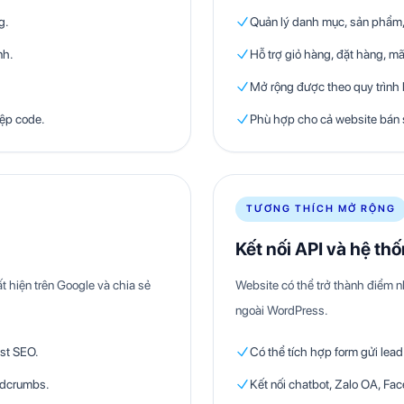
g.
Quản lý danh mục, sản phẩm, 
nh.
Hỗ trợ giỏ hàng, đặt hàng, mã
Mở rộng được theo quy trình
iệp code.
Phù hợp cho cả website bán 
TƯƠNG THÍCH MỞ RỘNG
Kết nối API và hệ th
t hiện trên Google và chia sẻ
Website có thể trở thành điểm n
ngoài WordPress.
st SEO.
Có thể tích hợp form gửi lea
eadcrumbs.
Kết nối chatbot, Zalo OA, F