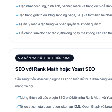
Cập nhật nội dung, hình ảnh, banner, menu và trang đích dễ dàn
Tạo trang giới thiệu, blog, landing page, FAQ và form liên hệ nha
Quản lý media tập trung và phân quyền tài khoản quản trị.
Dễ chỉnh sửa cho các tác vụ thường ngày mà không cần can th
CÓ SẴN VÀ HỖ TRỢ TRIỂN KHAI
SEO với Rank Math hoặc Yoast SEO
Sẵn sàng triển khai các plugin SEO phổ biến để tối ưu khả năng xuấ
mạng xã hội.
Tương thích với các plugin SEO phổ biến như Rank Math và Yoa
Tối ưu title, meta description, sitemap XML, Open Graph và br