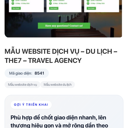
MẪU WEBSITE DỊCH VỤ – DU LỊCH –
THE7 – TRAVEL AGENCY
Mã giao diện:
8541
Mẫu website dịch vụ
Mẫu website du lịch
GỢI Ý TRIỂN KHAI
Phù hợp để chốt giao diện nhanh, lên
thương hiệu gọn và mở rộng dần theo