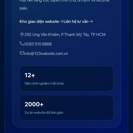
một nền tảng trực tuyến chỉn chu, ổn định và dễ phát
triển.
Kho giao diện website
Liên hệ tư vấn
292 Ung Văn Khiêm, P.Thạnh Mỹ Tây, TP.HCM
0283 510 6868
info@123website.com.vn
12+
Năm kinh nghiệm triển khai
2000+
Dự án website đã bàn giao