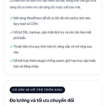
Ưu tiên tính ổn định khi vận hành lâu dài, đồng thời vẫn giữ khả
năng tối ưu thêm khi cần tăng tốc hoặc siết bảo mật.
Nền tảng WordPress dễ tối ưu tốc độ với cache, ảnh nén,
lazy load và CDN.
Hỗ trợ SSL, backup, cập nhật định kỳ và các lớp bảo mật
phổ biến.
Thuận tiện cho quy trình bảo trì, nâng cấp và mở rộng sau
này.
Dễ kết hợp thêm plugin chống spam, giới hạn truy cập hoặc
bảo vệ đăng nhập.
CÓ SẴN VÀ HỖ TRỢ TRIỂN KHAI
Đo lường và tối ưu chuyển đổi