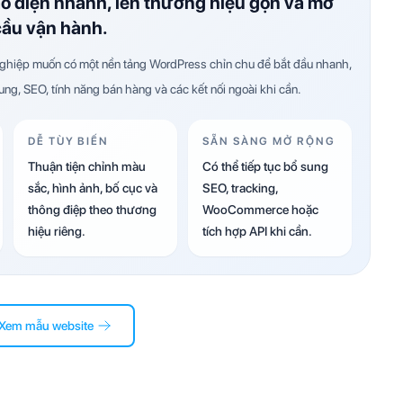
ao diện nhanh, lên thương hiệu gọn và mở
cầu vận hành.
hiệp muốn có một nền tảng WordPress chỉn chu để bắt đầu nhanh,
dung, SEO, tính năng bán hàng và các kết nối ngoài khi cần.
DỄ TÙY BIẾN
SẴN SÀNG MỞ RỘNG
Thuận tiện chỉnh màu
Có thể tiếp tục bổ sung
sắc, hình ảnh, bố cục và
SEO, tracking,
thông điệp theo thương
WooCommerce hoặc
hiệu riêng.
tích hợp API khi cần.
Xem mẫu website