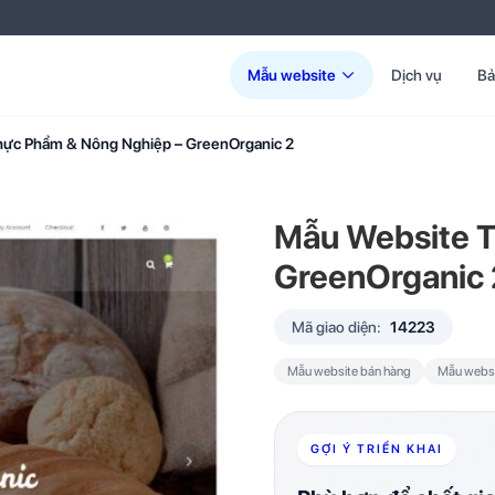
Mẫu website
Dịch vụ
Bả
hực Phẩm & Nông Nghiệp – GreenOrganic 2
Mẫu Website 
GreenOrganic 
Mã giao diện:
14223
Mẫu website bán hàng
Mẫu websi
GỢI Ý TRIỂN KHAI