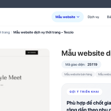
Mẫu website
Dịch vụ
Bả
i trang
Mẫu website dịch vụ thời trang – Teozio
Mẫu website dị
Mã giao diện:
25119
Mẫu website bán hàng
Mẫu websit
GỢI Ý TRIỂN KHAI
Phù hợp để chốt gi
rộng dần theo nhu 