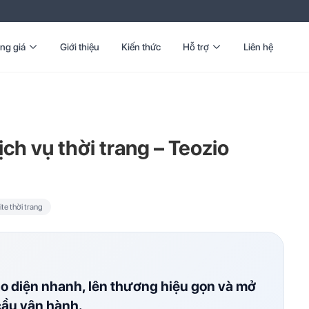
ng giá
Giới thiệu
Kiến thức
Hỗ trợ
Liên hệ
ch vụ thời trang – Teozio
e thời trang
ao diện nhanh, lên thương hiệu gọn và mở
cầu vận hành.