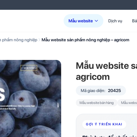
Mẫu website
Dịch vụ
Bả
n phẩm nông nghiệp
Mẫu website sản phẩm nông nghiệp – agricom
Mẫu website s
agricom
Mã giao diện:
20425
Mẫu website bán hàng
Mẫu websi
GỢI Ý TRIỂN KHAI