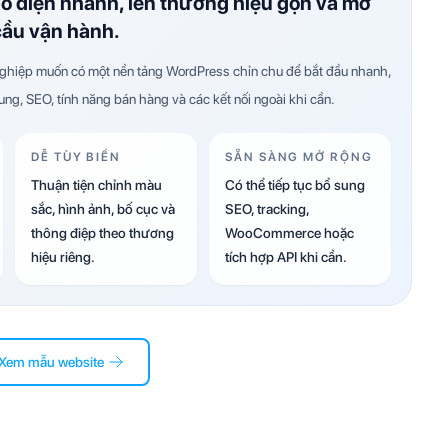
ao diện nhanh, lên thương hiệu gọn và mở
cầu vận hành.
hiệp muốn có một nền tảng WordPress chỉn chu để bắt đầu nhanh,
dung, SEO, tính năng bán hàng và các kết nối ngoài khi cần.
DỄ TÙY BIẾN
SẴN SÀNG MỞ RỘNG
Thuận tiện chỉnh màu
Có thể tiếp tục bổ sung
sắc, hình ảnh, bố cục và
SEO, tracking,
thông điệp theo thương
WooCommerce hoặc
hiệu riêng.
tích hợp API khi cần.
Xem mẫu website