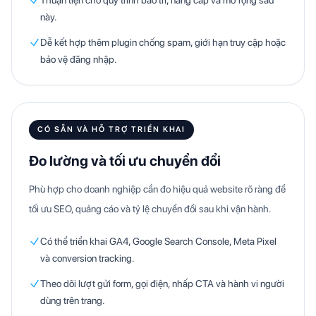
Thuận tiện cho quy trình bảo trì, nâng cấp và mở rộng sau
này.
Dễ kết hợp thêm plugin chống spam, giới hạn truy cập hoặc
bảo vệ đăng nhập.
CÓ SẴN VÀ HỖ TRỢ TRIỂN KHAI
Đo lường và tối ưu chuyển đổi
Phù hợp cho doanh nghiệp cần đo hiệu quả website rõ ràng để
tối ưu SEO, quảng cáo và tỷ lệ chuyển đổi sau khi vận hành.
Có thể triển khai GA4, Google Search Console, Meta Pixel
và conversion tracking.
Theo dõi lượt gửi form, gọi điện, nhấp CTA và hành vi người
dùng trên trang.