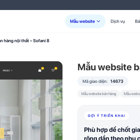
Mẫu website
Dịch vụ
Bả
 hàng nội thất – Sofani 8
Mẫu website bá
Mã giao diện:
14673
Mẫu website bán hàng
Mẫu websit
GỢI Ý TRIỂN KHAI
Phù hợp để chốt gi
rộng dần theo nhu 