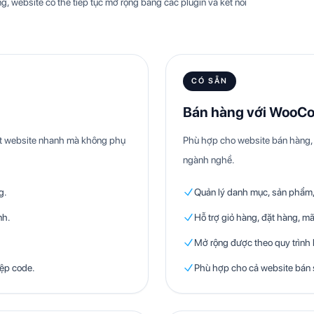
g, website có thể tiếp tục mở rộng bằng các plugin và kết nối
CÓ SẴN
Bán hàng với WooC
hật website nhanh mà không phụ
Phù hợp cho website bán hàng, 
ngành nghề.
g.
Quản lý danh mục, sản phẩm, 
nh.
Hỗ trợ giỏ hàng, đặt hàng, mã
Mở rộng được theo quy trình
iệp code.
Phù hợp cho cả website bán 