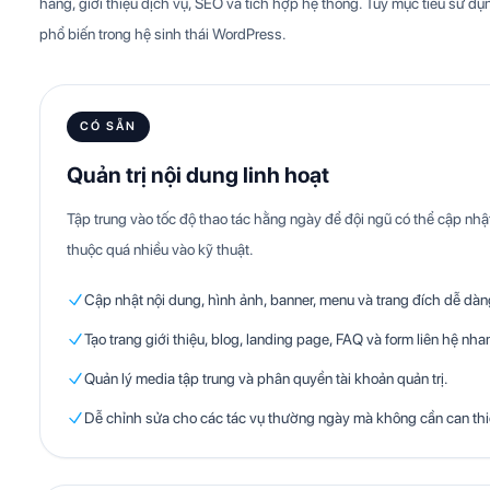
hàng, giới thiệu dịch vụ, SEO và tích hợp hệ thống. Tùy mục tiêu sử dụn
phổ biến trong hệ sinh thái WordPress.
CÓ SẴN
Quản trị nội dung linh hoạt
Tập trung vào tốc độ thao tác hằng ngày để đội ngũ có thể cập n
thuộc quá nhiều vào kỹ thuật.
Cập nhật nội dung, hình ảnh, banner, menu và trang đích dễ dàn
Tạo trang giới thiệu, blog, landing page, FAQ và form liên hệ nha
Quản lý media tập trung và phân quyền tài khoản quản trị.
Dễ chỉnh sửa cho các tác vụ thường ngày mà không cần can th