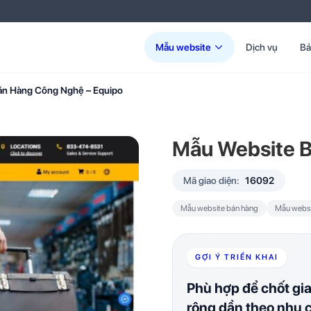
Mẫu website
Dịch vụ
Bả
án Hàng Công Nghệ – Equipo
Mẫu Website B
Mã giao diện:
16092
Mẫu website bán hàng
Mẫu websi
GỢI Ý TRIỂN KHAI
Phù hợp để chốt gi
rộng dần theo nhu 