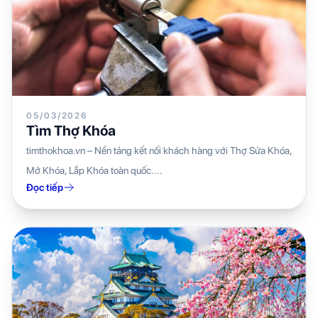
05/03/2026
Tìm Thợ Khóa
timthokhoa.vn – Nền tảng kết nối khách hàng với Thợ Sửa Khóa,
Mở Khóa, Lắp Khóa toàn quốc....
Đọc tiếp