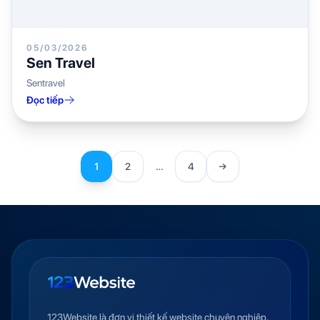
05/03/2026
Sen Travel
Sentravel
Đọc tiếp
1
2
…
4
→
123Website là đơn vị thiết kế website chuyên nghiệp,