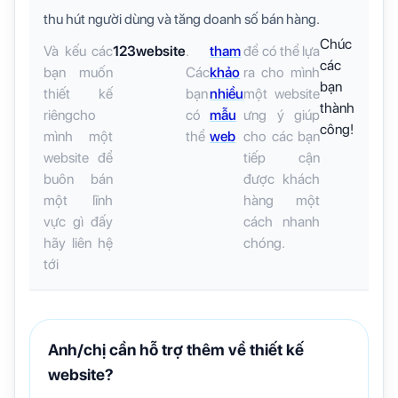
thu hút người dùng và tăng doanh số bán hàng.
Chúc
Và kếu các
123website
.
tham
để có thể lựa
các
bạn muốn
Các
khảo
ra cho mình
bạn
thiết kế
bạn
nhiều
một website
thành
riêngcho
có
mẫu
ưng ý giúp
công!
mình một
thể
web
cho các bạn
website để
tiếp cận
buôn bán
được khách
một lĩnh
hàng một
vực gì đấy
cách nhanh
hãy liên hệ
chóng.
tới
Anh/chị cần hỗ trợ thêm về thiết kế
website?