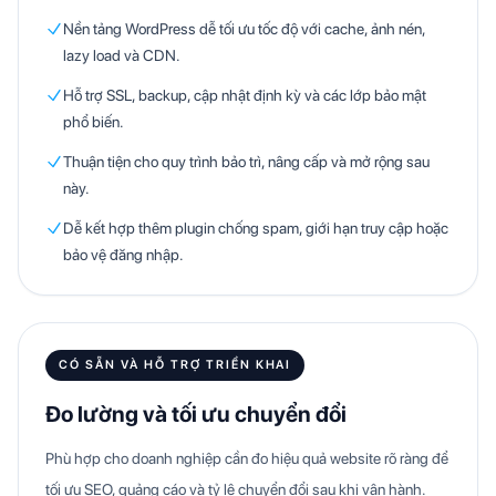
Nền tảng WordPress dễ tối ưu tốc độ với cache, ảnh nén,
lazy load và CDN.
Hỗ trợ SSL, backup, cập nhật định kỳ và các lớp bảo mật
phổ biến.
Thuận tiện cho quy trình bảo trì, nâng cấp và mở rộng sau
này.
Dễ kết hợp thêm plugin chống spam, giới hạn truy cập hoặc
bảo vệ đăng nhập.
CÓ SẴN VÀ HỖ TRỢ TRIỂN KHAI
Đo lường và tối ưu chuyển đổi
Phù hợp cho doanh nghiệp cần đo hiệu quả website rõ ràng để
tối ưu SEO, quảng cáo và tỷ lệ chuyển đổi sau khi vận hành.