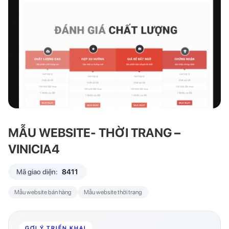
MẪU WEBSITE- THỜI TRANG –
VINICIA4
Mã giao diện:
8411
Mẫu website bán hàng
Mẫu website thời trang
GỢI Ý TRIỂN KHAI