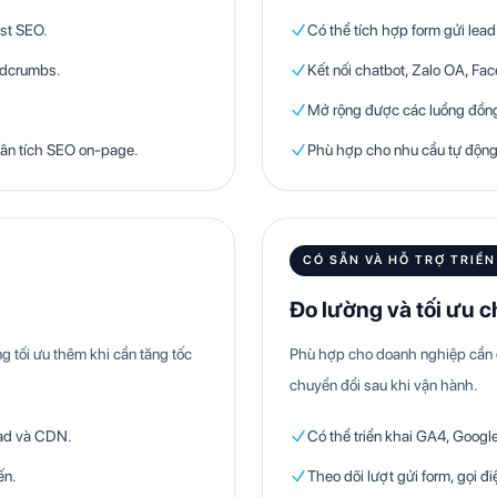
st SEO.
Có thể tích hợp form gửi lea
eadcrumbs.
Kết nối chatbot, Zalo OA, F
Mở rộng được các luồng đồng
ân tích SEO on-page.
Phù hợp cho nhu cầu tự động h
CÓ SẴN VÀ HỖ TRỢ TRIỂN
Đo lường và tối ưu 
ng tối ưu thêm khi cần tăng tốc
Phù hợp cho doanh nghiệp cần đo
chuyển đổi sau khi vận hành.
oad và CDN.
Có thể triển khai GA4, Googl
ến.
Theo dõi lượt gửi form, gọi đ