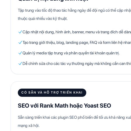
Tập trung vào tốc độ thao tác hằng ngày để đội ngũ có thể cập n
thuộc quá nhiều vào kỹ thuật.
Cập nhật nội dung, hình ảnh, banner, menu và trang đích dễ dàn
Tạo trang giới thiệu, blog, landing page, FAQ và form liên hệ nha
Quản lý media tập trung và phân quyền tài khoản quản trị.
Dễ chỉnh sửa cho các tác vụ thường ngày mà không cần can th
CÓ SẴN VÀ HỖ TRỢ TRIỂN KHAI
SEO với Rank Math hoặc Yoast SEO
Sẵn sàng triển khai các plugin SEO phổ biến để tối ưu khả năng xuấ
mạng xã hội.