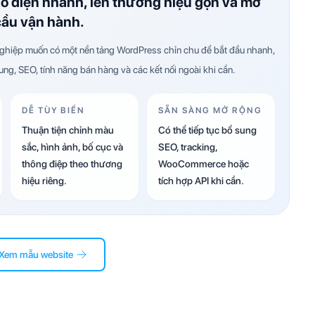
ao diện nhanh, lên thương hiệu gọn và mở
cầu vận hành.
hiệp muốn có một nền tảng WordPress chỉn chu để bắt đầu nhanh,
dung, SEO, tính năng bán hàng và các kết nối ngoài khi cần.
DỄ TÙY BIẾN
SẴN SÀNG MỞ RỘNG
Thuận tiện chỉnh màu
Có thể tiếp tục bổ sung
sắc, hình ảnh, bố cục và
SEO, tracking,
thông điệp theo thương
WooCommerce hoặc
hiệu riêng.
tích hợp API khi cần.
Xem mẫu website