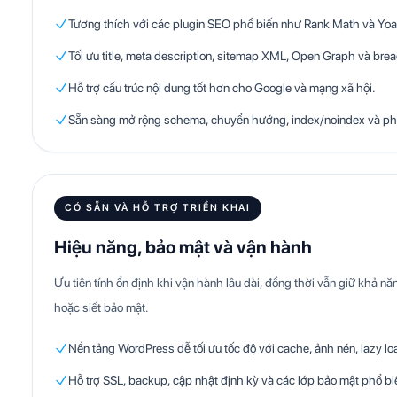
Tương thích với các plugin SEO phổ biến như Rank Math và Yoa
Tối ưu title, meta description, sitemap XML, Open Graph và br
Hỗ trợ cấu trúc nội dung tốt hơn cho Google và mạng xã hội.
Sẵn sàng mở rộng schema, chuyển hướng, index/noindex và ph
CÓ SẴN VÀ HỖ TRỢ TRIỂN KHAI
Hiệu năng, bảo mật và vận hành
Ưu tiên tính ổn định khi vận hành lâu dài, đồng thời vẫn giữ khả nă
hoặc siết bảo mật.
Nền tảng WordPress dễ tối ưu tốc độ với cache, ảnh nén, lazy l
Hỗ trợ SSL, backup, cập nhật định kỳ và các lớp bảo mật phổ bi