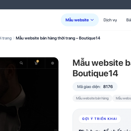
Mẫu website
Dịch vụ
Bả
i trang
Mẫu website bán hàng thời trang – Boutique14
Mẫu website bá
Boutique14
Mã giao diện:
8176
Mẫu website bán hàng
Mẫu websit
GỢI Ý TRIỂN KHAI