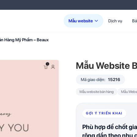
Mẫu website
Dịch vụ
Bả
án Hàng Mỹ Phẩm – Beaux
Mẫu Website 
Mã giao diện:
15216
Mẫu website bán hàng
Mẫu Webs
GỢI Ý TRIỂN KHAI
Phù hợp để chốt gi
rộng dần theo nhu 