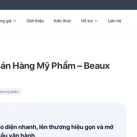
ng giá
Giới thiệu
Kiến thức
Hỗ trợ
Liên hệ
Bán Hàng Mỹ Phẩm – Beaux
ite mỹ phẩm
ao diện nhanh, lên thương hiệu gọn và mở
cầu vận hành.