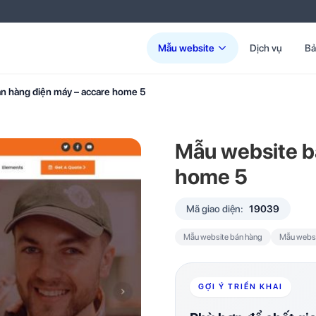
Mẫu website
Dịch vụ
Bả
n hàng điện máy – accare home 5
Mẫu website b
home 5
Mã giao diện:
19039
Mẫu website bán hàng
Mẫu websi
GỢI Ý TRIỂN KHAI