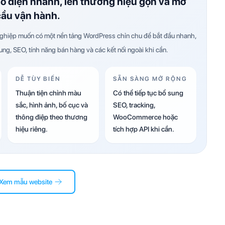
ao diện nhanh, lên thương hiệu gọn và mở
cầu vận hành.
hiệp muốn có một nền tảng WordPress chỉn chu để bắt đầu nhanh,
dung, SEO, tính năng bán hàng và các kết nối ngoài khi cần.
DỄ TÙY BIẾN
SẴN SÀNG MỞ RỘNG
Thuận tiện chỉnh màu
Có thể tiếp tục bổ sung
sắc, hình ảnh, bố cục và
SEO, tracking,
thông điệp theo thương
WooCommerce hoặc
hiệu riêng.
tích hợp API khi cần.
Xem mẫu website