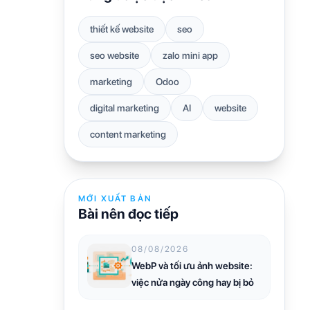
thiết kế website
seo
seo website
zalo mini app
marketing
Odoo
digital marketing
AI
website
content marketing
MỚI XUẤT BẢN
Bài nên đọc tiếp
08/08/2026
WebP và tối ưu ảnh website:
việc nửa ngày công hay bị bỏ