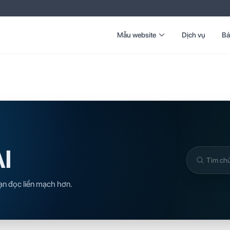
Mẫu website
Dịch vụ
Bả
AI
Tìm
trong
ạn đọc liền mạch hơn.
kiến
thức