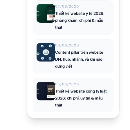
07/08/2026
Thiết kế website y tế 2026:
phòng khám, chi phí & mẫu
thật
06/08/2026
Content pillar trên website
DN: hub, nhánh, và khi nào
đừng viết
05/08/2026
Thiết kế website công ty luật
2026: chi phí, uy tín & mẫu
thật